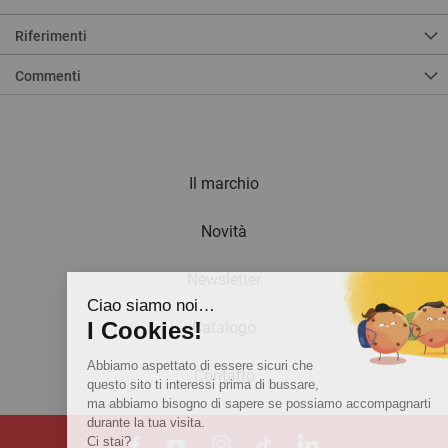
Riferimenti
Commenti
Il marchio
Novità
Newsletter
Ciao siamo noi…
I Cookies!
Catalogo
Abbiamo aspettato di essere sicuri che
Contatto
questo sito ti interessi prima di bussare,
ma abbiamo bisogno di sapere se possiamo accompagnarti
durante la tua visita.
Ci stai?