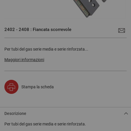
Vai
all'inizio
2402 - 2408 : Fiancata scorrevole
della
galleria
di
immagini
Per tubi del gas serie media e serie rinforzata...
Maggiori informazioni
Stampa la scheda
Descrizione
Per tubi del gas serie media e serie rinforzata.