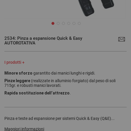
Vai
all'inizio
2534: Pinza a espansione Quick & Easy
della
AUTOROTATIVA
galleria
di
immagini
I prodotti +
Minore sforzo
garantito dai manici lunghi e rigidi.
Pinze leggere
(realizzate in alluminio forgiato) dal peso di soli
715gr. e robusti manici lavorati.
Rapida sostituzione dell’attrezzo
.
Pinza e teste ad espansione per sistemi Quick & Easy (Q&E)...
Maggiori informazioni