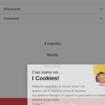
Riferimenti
Commenti
Il marchio
Novità
Newsletter
Ciao siamo noi…
I Cookies!
Catalogo
Abbiamo aspettato di essere sicuri che
Contatto
questo sito ti interessi prima di bussare,
ma abbiamo bisogno di sapere se possiamo accompagnarti
durante la tua visita.
Ci stai?