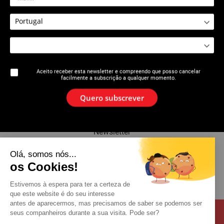
2626 : Filetfix® III
2626 : Expositor de frascos
Filetfix® III
Aceito receber esta newsletter e compreendo que posso cancelar
facilmente a subscrição a qualquer momento.
A marca
Quero subscrever
Notícias
Newsletter
Olá, somos nós...
Catálogo
os Cookies!
Contacto
Estivemos à espera para ter a certeza de
que este website é do seu interesse
antes de aparecermos, mas precisamos de saber se podemos ser
seus companheiros durante a sua visita. Pode ser?