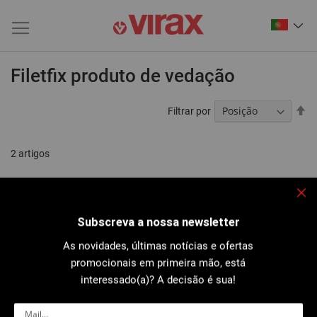
Filetfix produto de vedação
De
Filtrar por
Or
De
2
artigos
Fec
Subscreva a nossa newsletter
As novidades, últimas notícias e ofertas
promocionais em primeira mão, está
interessado(a)? A decisão é sua!