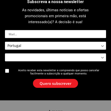
Subscreva a nossa newsletter
As novidades, últimas notícias e ofertas
promocionais em primeira mão, está
2614 : Chave Para Lavatórios
2614 : Chave para lavatórios
Sanicrom®
Sanicrom® reversível
interessado(a)? A decisão é sua!
Aceito receber esta newsletter e compreendo que posso cancelar
facilmente a subscrição a qualquer momento.
Quero subscrever
2614 : Chave para lavatórios
2614 : Chave Para Torneiras
Sanicrom® telescópica