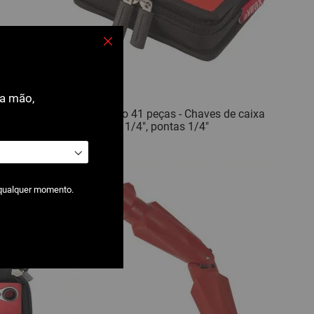
Fechar
ra mão,
3104: Estojo 41 peças - Chaves de caixa
compactas 1/4", pontas 1/4"
 qualquer momento.