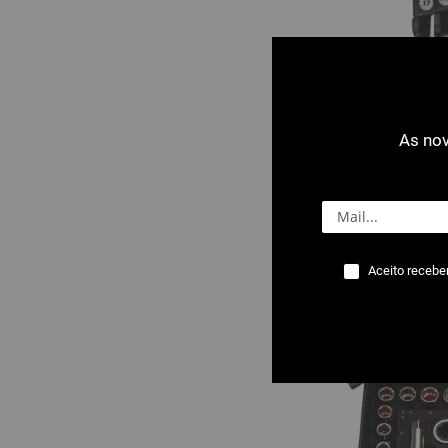
As nov
3103 : Chaves
Flexível 8-17 
Aceito recebe