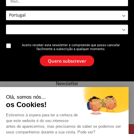
2533 : Alicate de prensagem
axial manual compacto PER
série 5
Aceito receber esta newsletter e compreendo que posso cancelar
facilmente a subscrição a qualquer momento.
A marca
Quero subscrever
Notícias
Newsletter
Olá, somos nós...
Catálogo
os Cookies!
Contacto
Estivemos à espera para ter a certeza de
que este website é do seu interesse
antes de aparecermos, mas precisamos de saber se podemos ser
seus companheiros durante a sua visita. Pode ser?