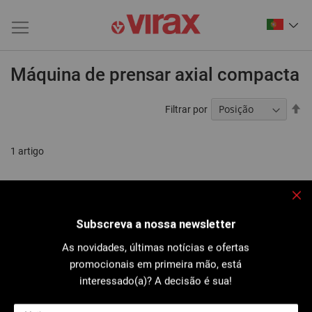
Máquina de prensar axial compacta
De
Filtrar por
Or
De
1
artigo
Fec
Subscreva a nossa newsletter
As novidades, últimas notícias e ofertas
promocionais em primeira mão, está
interessado(a)? A decisão é sua!