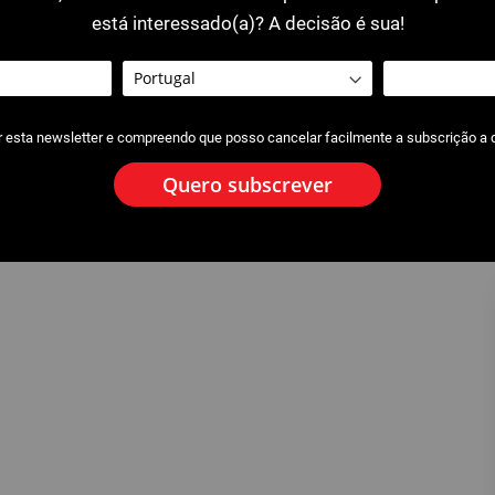
está interessado(a)? A decisão é sua!
r esta newsletter e compreendo que posso cancelar facilmente a subscrição a
Quero subscrever
e desincrusta
2950 : Aditivo e acessório para
limpeza