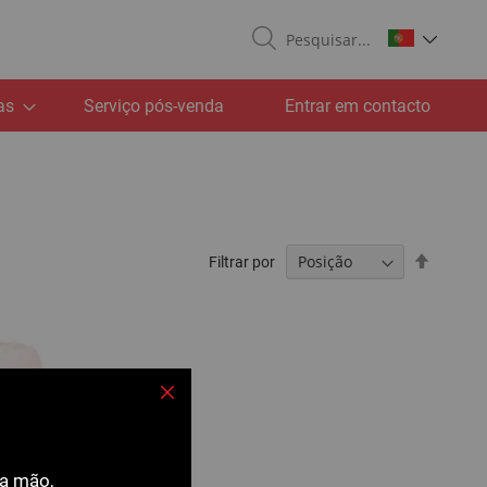
Search
as
Serviço pós-venda
Entrar em contacto
Definir
Filtrar por
Ordena
Decresc
Fechar
ra mão,