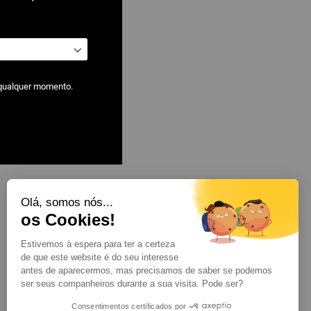
 qualquer momento.
 bomba de
Olá, somos nós...
Mostrar
por página
os Cookies!
Estivemos à espera para ter a certeza
de que este website é do seu interesse
antes de aparecermos, mas precisamos de saber se podemos
ser seus companheiros durante a sua visita. Pode ser?
Consentimentos certificados por