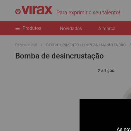
Para exprimir o seu talento!
Produtos
Novidades
A marca
Página inicial
DESENTUPIMENTO / LIMPEZA / MANUTENÇÃO
Bomba de desincrustação
2
artigos
As nov