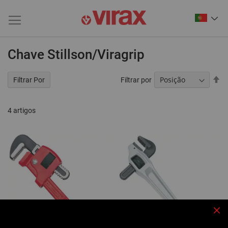
Chave Stillson/Viragrip
De
Filtrar por
Filtrar Por
Or
De
4
artigos
Fec