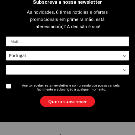
Subscreva a nossa newsletter
As novidades, últimas notícias e ofertas
promocionais em primeira mão, está
0125 : Chave Stillson De Aço
0136 : Chave Viragrip® “bico de
pato” Liga Leve
interessado(a)? A decisão é sua!
Aceito receber esta newsletter e compreendo que posso cancelar
facilmente a subscrição a qualquer momento.
Quero subscrever
0137: Chave Viragrip® Liga Leve
0138 : Chave Viragrip® ferro
fundido Heavy Duty