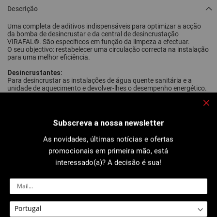
Descrição
Uma completa de aditivos indispensáveis para optimizar a acção
da bomba de desincrustar e da central de desincrustação
VIRAFAL®. São específicos em função da limpeza a efectuar.
O seu objectivo: restabelecer uma circulação correcta na instalação
para uma melhor eficiência.
Desincrustantes:
Para desincrustar as instalações de água quente sanitária e a
unidade de aquecimento e devolver-lhes o desempenho energético.
(ref. 295010 – 10 Kg) Desincrustante apenas para as instalações
aço
cobre
em
ou
. Mistura de ácidos, agentes anti-espumantes e
Fec
inibidores de corrosão para não danificar os tubos. Indicador de cor
que permite saber se o ácido ainda é suficientemente forte ou não.
Subscreva a nossa newsletter
É necessária a utilização de neutralizante ref. 295015 após a
desincrustação.
As novidades, últimas notícias e ofertas
(ref. 295012 5 L) Desincrustante multi-materiais compatível com
todos os metais e ligas
normalmente presentes nas instalações,
promocionais em primeira mão, está
incluindo o alumínio. Para a desincrustação das peças em alumínio,
interessado(a)? A decisão é sua!
é aconselhável limitar a duração da limpeza a 2 horas. Com este
desincrustante multi-materiais, não é necessária a utilização de um
neutralizante: após a desincrustante, basta lavar cuidadosamente
a instalação.
Neutralizante:
(ref. 295015) a utilizar apenas após ter utilizado o desincrustante