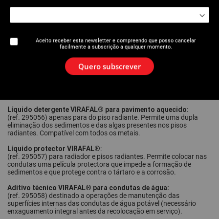
de aço/cobre 295010. Permite neutralizar a acidez restante na
unidade de aquecimento e, depois, neutralizar o líquido
desincrustante presente na bomba antes de a eliminar.
Líquido detergente
:
(ref. 295025) para radiador e do pisos radiantes. Eliminação dos
Aceito receber esta newsletter e compreendo que posso cancelar
facilmente a subscrição a qualquer momento.
sedimentos para restabelecer a eficácia do sistema de
aquecimento; não ácido Compatível com todos os metais.
Quero subscrever
Líquido detergente VIRAFAL® para radiador
:
(ref. 295055) apenas para radiador. Permite o saneamento e a
eliminação dos sedimentos e dos depósitos nos radiadores.
Compatível com todos os metais.
Líquido detergente VIRAFAL® para pavimento aquecido
:
(ref. 295056) apenas para do piso radiante. Permite uma dupla
eliminação dos sedimentos e das algas presentes nos pisos
radiantes. Compatível com todos os metais.
Líquido protector VIRAFAL®
:
(ref. 295057) para radiador e pisos radiantes. Permite colocar nas
condutas uma película protectora que impede a formação de
sedimentos e que protege contra o tártaro e a corrosão.
Aditivo técnico VIRAFAL® para condutas de água:
(ref. 295058) destinado a operações de manutenção das
superfícies internas das condutas de água potável (necessário
enxaguamento integral antes da recolocação em serviço).