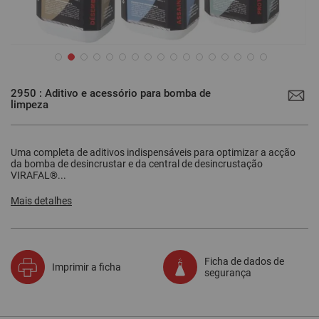
Saltar
para
2950 : Aditivo e acessório para bomba de
o
limpeza
início
da
Galeria
de
imagens
Uma completa de aditivos indispensáveis para optimizar a acção
da bomba de desincrustar e da central de desincrustação
VIRAFAL®...
Mais detalhes
Ficha de dados de
Imprimir a ficha
segurança