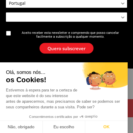
A marca
Aceito receber esta newsletter e compreendo que posso cancelar
facilmente a subscrição a qualquer momento.
Notícias
Quero subscrever
Newsletter
Olá, somos nós...
Catálogo
os Cookies!
Contacto
Estivemos à espera para ter a certeza de
que este website é do seu interesse
antes de aparecermos, mas precisamos de saber se podemos ser
seus companheiros durante a sua visita. Pode ser?
Consentimentos certificados por
© 2026 Virax . All rights reserved .
Informação legal
Não, obrigado
Eu escolho
OK