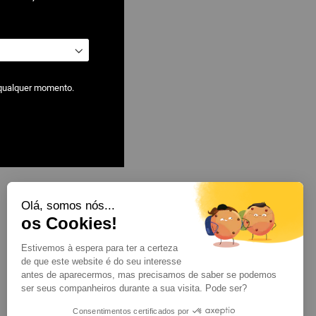
 qualquer momento.
Olá, somos nós...
os Cookies!
Estivemos à espera para ter a certeza
de que este website é do seu interesse
antes de aparecermos, mas precisamos de saber se podemos
ser seus companheiros durante a sua visita. Pode ser?
Consentimentos certificados por