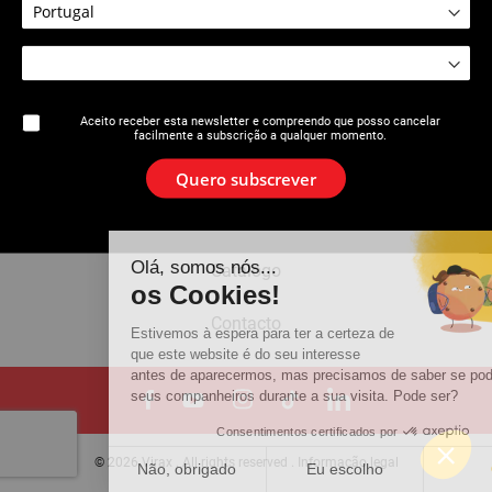
A marca
Aceito receber esta newsletter e compreendo que posso cancelar
facilmente a subscrição a qualquer momento.
Notícias
Quero subscrever
Newsletter
Olá, somos nós...
Catálogo
os Cookies!
Contacto
Estivemos à espera para ter a certeza de
que este website é do seu interesse
antes de aparecermos, mas precisamos de saber se podemos ser
seus companheiros durante a sua visita. Pode ser?
Consentimentos certificados por
© 2026 Virax . All rights reserved .
Informação legal
Não, obrigado
Eu escolho
OK