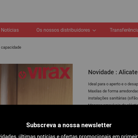
Notícias
Os nossos distribuidores
Transferênci
de capacidade
Novidade : Alicat
Ideal para o aperto e o desa
Maxilas de forma arredonda
instalações sanitárias (sifão
Mangas amovíveis de plástico
24 posições de ajuste com b
Pegas ergonómicas com geome
Subscreva a nossa newsletter
Pinça cromada vanádio forn
idades, últimas notícias e ofertas promocionais em primei