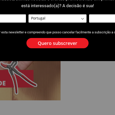
Detalhes do produto aqu
está interessado(a)? A decisão é sua!
r esta newsletter e compreendo que posso cancelar facilmente a subscrição a
Quero subscrever