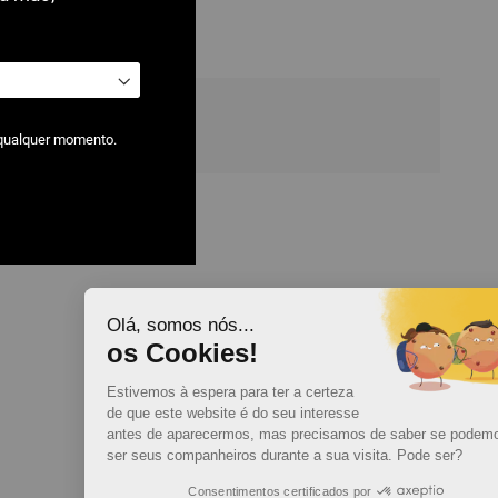
i
 qualquer momento.
Olá, somos nós...
os Cookies!
Estivemos à espera para ter a certeza
de que este website é do seu interesse
antes de aparecermos, mas precisamos de saber se podemos
ser seus companheiros durante a sua visita. Pode ser?
Consentimentos certificados por