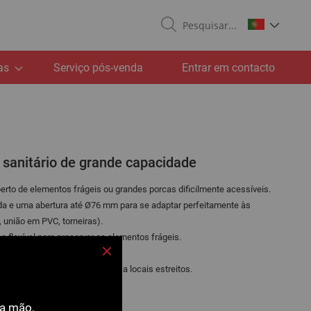
Search
as
Serviço pós-venda
Entrar em contacto
e sanitário de grande capacidade
perto de elementos frágeis ou grandes porcas dificilmente acessíveis.
da e uma abertura até Ø76 mm para se adaptar perfeitamente às
, união em PVC, torneiras).
 flexível para preservar os elementos frágeis.
otão de bloqueio.
Fechar
tria específica para acesso a locais estreitos.
ecida com mangas de plástico.
ra mão,