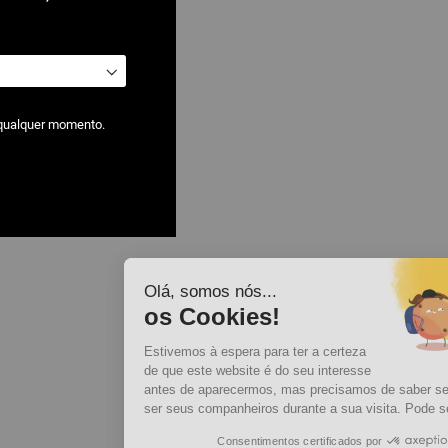
 qualquer momento.
Olá, somos nós...
os Cookies!
Estivemos à espera para ter a certeza
de que este website é do seu interesse
antes de aparecermos, mas precisamos de saber se podemos
ser seus companheiros durante a sua visita. Pode ser?
Consentimentos certificados por