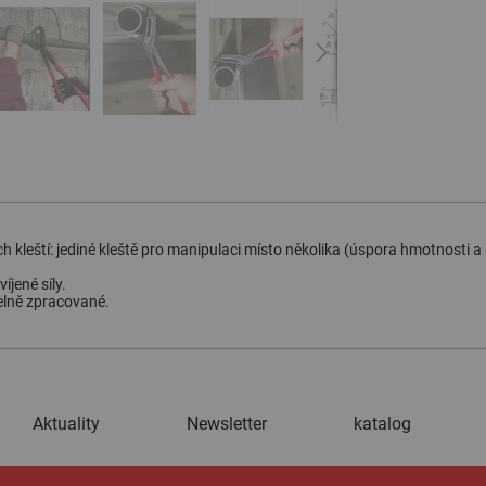
ých kleští: jediné kleště pro manipulaci místo několika (úspora hmotnosti a
íjené síly.
elně zpracované.
Aktuality
Newsletter
katalog