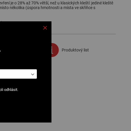
vření je o 28% až 70% větší, než u klasických kleští: jediné kleště
místo několika (úspora hmotnosti a místa ve skříňce s
í
tránky
Produktový list
v
i odhlásit.