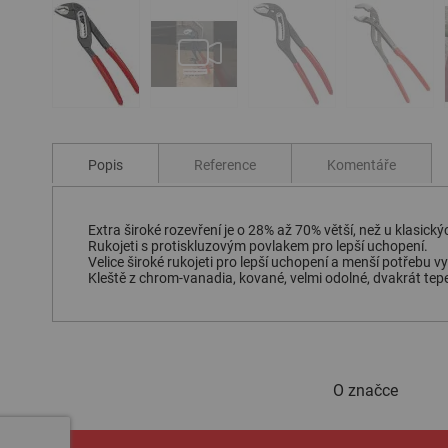
Přeskočit
na
začátek
Popis
Reference
Komentáře
galerie
s
obrázky
Extra široké rozevření je o 28% až 70% větší, než u klasick
Rukojeti s protiskluzovým povlakem pro lepší uchopení.
Velice široké rukojeti pro lepší uchopení a menší potřebu vyv
Kleště z chrom-vanadia, kované, velmi odolné, dvakrát tep
O značce