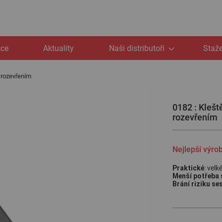
čce
Aktuality
Naši distributoři
Staže
m rozevřením
0182 : Klešt
rozevřením
Nejlepší výro
Praktické
: velk
Menší potřeba s
Brání riziku s