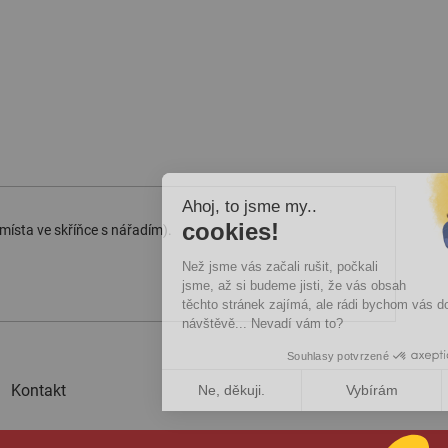
Ahoj, to jsme my..
cookies!
 místa ve skříňce s nářadím).
Než jsme vás začali rušit, počkali
jsme, až si budeme jisti, že vás obsah
těchto stránek zajímá, ale rádi bychom vás doprovázeli při vaší
návštěvě... Nevadí vám to?
Souhlasy potvrzené
Kontakt
Ne, děkuji.
Vybírám
Pro mě OK.
Axeptio consent
Platforma pro správu souhlasů: Upravte si své volby