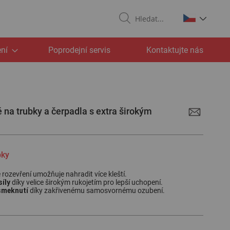
Search
ní
Poprodejní servis
Kontaktujte nás
ě na trubky a čerpadla s extra širokým
bky
é rozevření umožňuje nahradit více kleští.
íly
díky velice širokým rukojetím pro lepší uchopení.
esmeknutí
díky zakřivenému samosvornému ozubení.