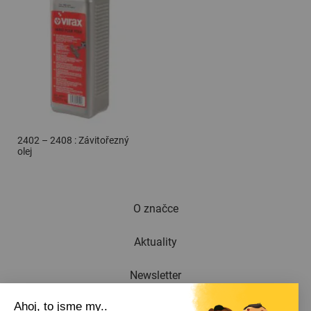
2402 – 2408 : Závitořezný
olej
O značce
Aktuality
Newsletter
Ahoj, to jsme my..
katalog