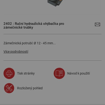
Přeskočit
na
2402 : Ruční hydraulická ohýbačka pro
začátek
zámečnické trubky
galerie
s
obrázky
Zámečnická potrubí: Ø 12 - 45 mm...
Více podrobností
Tisk stránky
Návod k použití
Rozložený pohled