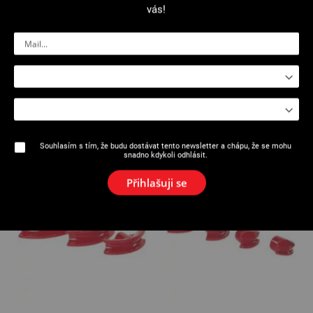
vás!
2402 – 2408 : Kapacita
2402 – 2408 : Pro
ohýbání 2 .1/2 "do 4" pro rám
PEX/AL/PEX trubky
č.2
Souhlasím s tím, že budu dostávat tento newsletter a chápu, že se mohu
snadno kdykoli odhlásit.
Přihlašuji se