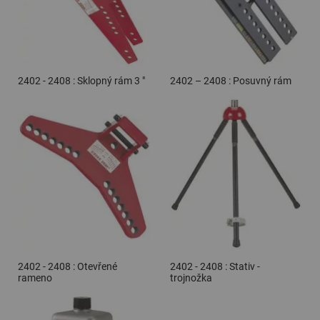
2402 - 2408 : Sklopný rám 3 "
2402 – 2408 : Posuvný rám
2402 - 2408 : Otevřené
2402 - 2408 : Stativ -
rameno
trojnožka