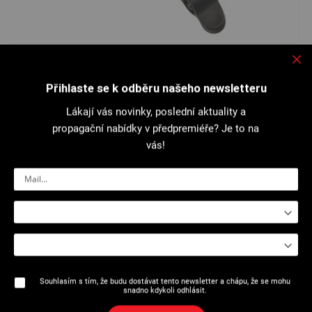
Přeskočit
na
2504 : Tvarovací čelist
začátek
galerie
Přihlaste se k odběru našeho newsletteru
s
obrázky
Lákají vás novinky, poslední aktuality a
Otvory v čelisti na jedné straně mají 90° zkosení pro výrobu lemu...
propagační nabídky v předpremiéře? Je to na
Více podrobností
vás!
Tisk stránky
Popis
Souhlasím s tím, že budu dostávat tento newsletter a chápu, že se mohu
snadno kdykoli odhlásit.