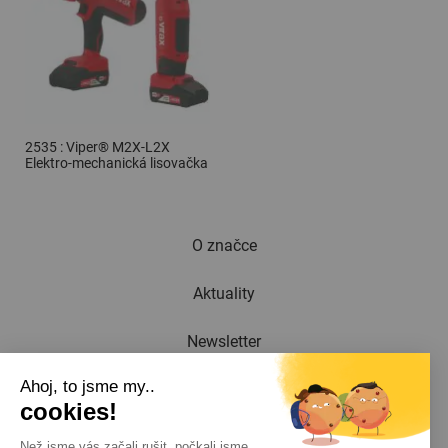
2535 : Viper® M2X-L2X
Elektro-mechanická lisovačka
O značce
Aktuality
Newsletter
Ahoj, to jsme my..
katalog
cookies!
Kontakt
Než jsme vás začali rušit, počkali jsme,