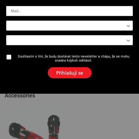
Určeno pro krimpovací lis Viper®
.
M21+ / ML21+ / M2X / L2X
Velmi kompaktní a lehké. Umožňují krimpovat na uzavřených
místech a mezi kolektory.
Vyrábějí se z kalené oceli odolné vůči nárazům a korozi.
5 roků záruka (mimo profilu).
Profil R: Pro systémy >B< MaxiPro Conex Bänninger
Najděte kompatibilitu se systémy kování VIRAX a
vložkami/sponami pomocí aplikace Vir-app nebo na konci katalogu.
Souhlasím s tím, že budu dostávat tento newsletter a chápu, že se mohu
Reference
snadno kdykoli odhlásit.
Komentáře
Přihlašuji se
Accessories