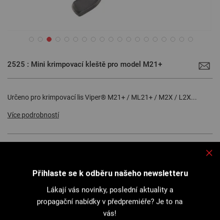
Přeskočit
na
2525 : Mini krimpovací kleště pro model M21+
začátek
galerie
s
obrázky
Určeno pro krimpovací lis Viper® M21+ / ML21+ / M2X / L2X...
Více podrobností
Tisk stránky
Technický list
Přihlaste se k odběru našeho newsletteru
Lákají vás novinky, poslední aktuality a
propagační nabídky v předpremiéře? Je to na
Popis
vás!