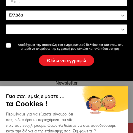
2531: Πένσα-μήτρα 32 kN για
2530 - 2531: Πένσες ψυχρής
πρέσες P25+
σύνδεσης για πρέσες P10 /
P22+ / P25+ / P30+
Αποδέχομαι την αποστολή του ενημερωτικού δελτίου και κατανοώ ότι
μπορώ να ακυρώσω την εγγραφή μου εύκολα και ανά πάσα στιγμή.
Η επωνυμία
Θέλω να εγγραφώ
Ειδήσεις
Newsletter
Γεια σας, εμείς είμαστε …
Κατάλογος
τα Cookies !
Eπαφη
Περιμέναμε για να είμαστε σίγουροι ότι
σας ενδιαφέρει το περιεχόμενο του site,
πριν σας ενοχλήσουμε. Όμως θα θέλαμε να σας συνοδεύσουμε
κατά την διάρκεια της επίσκεψής σας. Συμφωνείτε ?