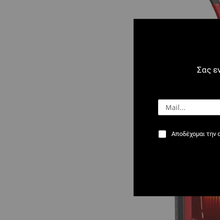
Σας ε
0113 : Γκαζοτ
δυνατοτήτων
Αποδέχομαι την 