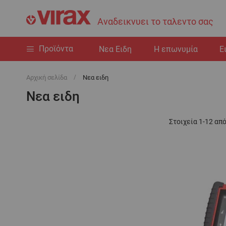
Αναδεικνυει το ταλεντο σας
Προϊόντα
Nεα Ειδη
Η επωνυμία
Ε
Αρχική σελίδα
Nεα ειδη
Nεα ειδη
Στοιχεία
1
-
12
απ