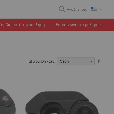
Search
Σέρβις μετά την πώληση
Επικοινωνήστε μαζί μας
Φθίνου
Ταξινόμηση κατά
ταξινόμ