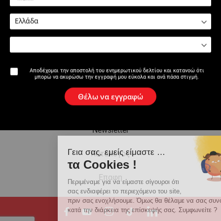
0501 : Εξαρτήματα για
0500 : Αντλία νερού χειρός
καροτιέρες
Αποδέχομαι την αποστολή του ενημερωτικού δελτίου και κατανοώ ότι
μπορώ να ακυρώσω την εγγραφή μου εύκολα και ανά πάσα στιγμή.
Η επωνυμία
Θέλω να εγγραφώ
Ειδήσεις
Newsletter
Γεια σας, εμείς είμαστε …
Κατάλογος
τα Cookies !
Eπαφη
Περιμέναμε για να είμαστε σίγουροι ότι
σας ενδιαφέρει το περιεχόμενο του site,
πριν σας ενοχλήσουμε. Όμως θα θέλαμε να σας συνοδεύσουμε
κατά την διάρκεια της επίσκεψής σας. Συμφωνείτε ?