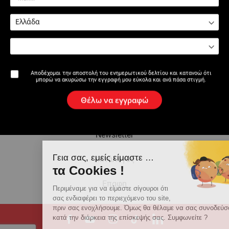
2115 : Σωληνοκόφτης
2115 : Λάμα - Σωληνοκόφτης
καρμανιόλα
καρμανιόλα
Αποδέχομαι την αποστολή του ενημερωτικού δελτίου και κατανοώ ότι
μπορώ να ακυρώσω την εγγραφή μου εύκολα και ανά πάσα στιγμή.
Η επωνυμία
Θέλω να εγγραφώ
Ειδήσεις
Newsletter
Γεια σας, εμείς είμαστε …
Κατάλογος
τα Cookies !
Eπαφη
Περιμέναμε για να είμαστε σίγουροι ότι
σας ενδιαφέρει το περιεχόμενο του site,
πριν σας ενοχλήσουμε. Όμως θα θέλαμε να σας συνοδεύσουμε
κατά την διάρκεια της επίσκεψής σας. Συμφωνείτε ?