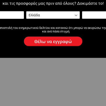
και τις προσφορές μας πριν από όλους? Δοκιμάστε το!
αποστολή του ενημερωτικού δελτίου και κατανοώ ότι μπορώ να ακυρώσω τη
και ανά πάσα στιγμή.
Θέλω να εγγραφώ
ς για πρέσες i10 / i26+ /
 ML21+ / M2X / L2X /