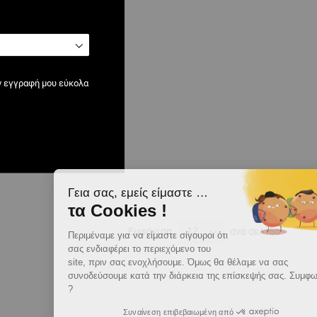
ν εγγραφή μου εύκολα
Γεια σας, εμείς είμαστε …
τα Cookies !
Εμφάνιση
ανά σελίδα
Περιμέναμε για να είμαστε σίγουροι ότι
σας ενδιαφέρει το περιεχόμενο του
site, πριν σας ενοχλήσουμε. Όμως θα θέλαμε να σας
συνοδεύσουμε κατά την διάρκεια της επίσκεψής σας. Συμφωνείτε
?
Συναίνεση επιβεβαιωμένη από