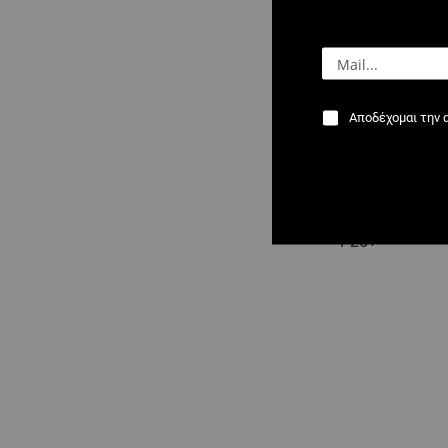
Αποδέχομαι την 
2529 : Σιαγώνε
M20+ / M21+ /
P25+