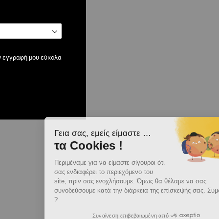
ν εγγραφή μου εύκολα
Γεια σας, εμείς είμαστε …
τα Cookies !
Περιμέναμε για να είμαστε σίγουροι ότι
σας ενδιαφέρει το περιεχόμενο του
site, πριν σας ενοχλήσουμε. Όμως θα θέλαμε να σας
συνοδεύσουμε κατά την διάρκεια της επίσκεψής σας. Συμφωνείτε
?
Συναίνεση επιβεβαιωμένη από