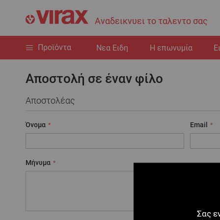
Αναδεικνυει το ταλεντο σας
Προϊόντα
Nεα Ειδη
Η επωνυμία
Ε
Αποστολή σε έναν φίλο
Αποστολέας
Όνομα
Email
Μήνυμα
Σας ε