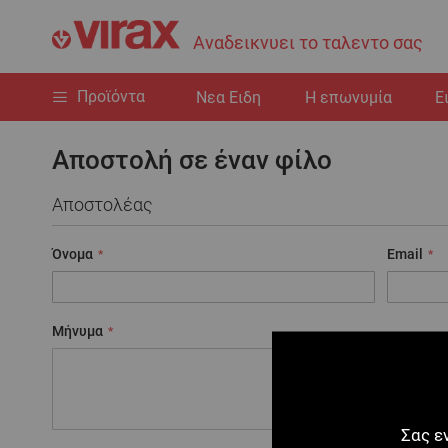
Αναδεικνυει το ταλεντο σας
Προϊόντα
Nεα Ειδη
Η επωνυμία
Ε
Αποστολή σε έναν φίλο
Αποστολέας
Όνομα
Email
Μήνυμα
Σας ε