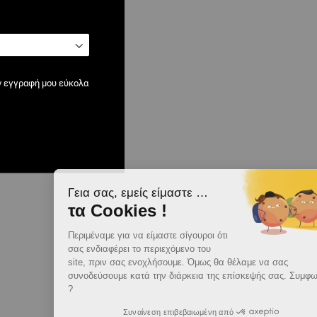
ν εγγραφή μου εύκολα
Γεια σας, εμείς είμαστε …
τα Cookies !
Περιμέναμε για να είμαστε σίγουροι ότι
σας ενδιαφέρει το περιεχόμενο του
site, πριν σας ενοχλήσουμε. Όμως θα θέλαμε να σας
συνοδεύσουμε κατά την διάρκεια της επίσκεψής σας. Συμφωνείτε
?
Συναίνεση επιβεβαιωμένη από