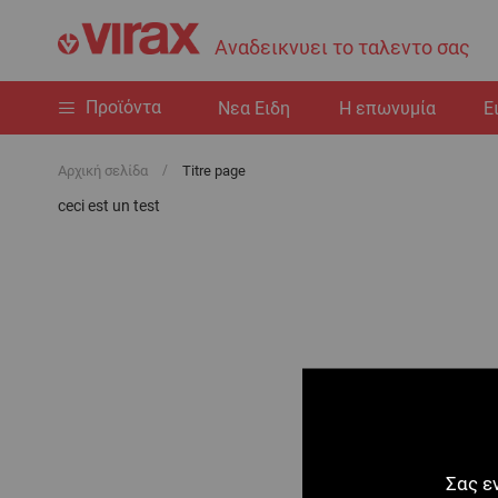
Αναδεικνυει το ταλεντο σας
Προϊόντα
Nεα Ειδη
Η επωνυμία
Ε
Αρχική σελίδα
Titre page
ceci est un test
Σας ε