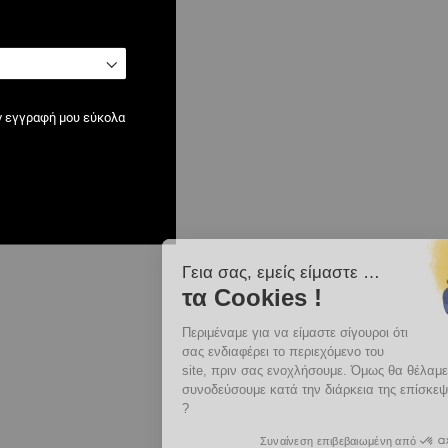
ν εγγραφή μου εύκολα
Γεια σας, εμείς είμαστε …
τα Cookies !
Περιμέναμε για να είμαστε σίγουροι ότι
σας ενδιαφέρει το περιεχόμενο του
site, πριν σας ενοχλήσουμε. Όμως θα θέλαμε να σας
συνοδεύσουμε κατά την διάρκεια της επίσκεψής σας. Συμφωνείτε
?
Συναίνεση επιβεβαιωμένη από