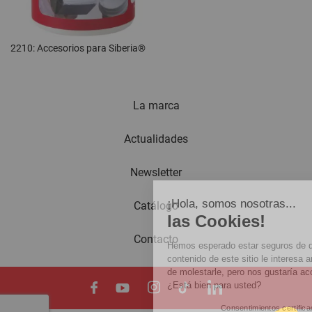
2210: Accesorios para Siberia®
La marca
Actualidades
Newsletter
¡Hola, somos nosotras...
Catálogo
las Cookies!
Contacto
Hemos esperado estar seguros de que el
contenido de este sitio le interesa antes
de molestarle, pero nos gustaría acompañarle durante su visita
¿Está bien para usted?
Consentimientos certificados por