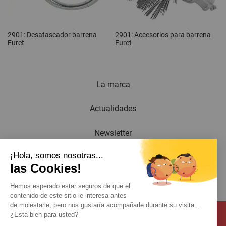
2901: Desatascador barrena
2901: Accesorios para barrena
Furet
Furet
La marca
Actualidades
Newsletter
¡Hola, somos nosotras...
Catálogo
las Cookies!
Contacto
Hemos esperado estar seguros de que el
contenido de este sitio le interesa antes
de molestarle, pero nos gustaría acompañarle durante su visita...
¿Está bien para usted?