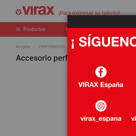
¡Para expresar su talento!
Productos
Novedades
La marca
Acogida
PERFORACION
Accesorio perforación
Accesorio perforación
2
artículos