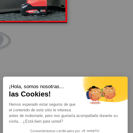
¡Hola, somos nosotras...
Mostrar
por página
las Cookies!
Hemos esperado estar seguros de que
el contenido de este sitio le interesa
antes de molestarle, pero nos gustaría acompañarle durante su
visita... ¿Está bien para usted?
Consentimientos certificados por