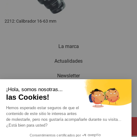
2212: Calibrador 16-63 mm
La marca
Actualidades
Newsletter
¡Hola, somos nosotras...
Catálogo
las Cookies!
Contacto
Hemos esperado estar seguros de que el
contenido de este sitio le interesa antes
de molestarle, pero nos gustaría acompañarle durante su visita...
¿Está bien para usted?
Consentimientos certificados por