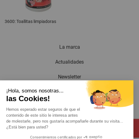
3600: Toallitas limpiadoras
La marca
Actualidades
Newsletter
¡Hola, somos nosotras...
Catálogo
las Cookies!
Contacto
Hemos esperado estar seguros de que el
contenido de este sitio le interesa antes
de molestarle, pero nos gustaría acompañarle durante su visita...
¿Está bien para usted?
Consentimientos certificados por