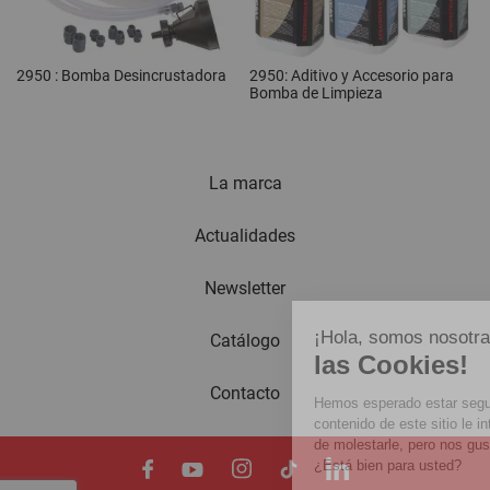
2950 : Bomba Desincrustadora
2950: Aditivo y Accesorio para
Bomba de Limpieza
La marca
Actualidades
Newsletter
¡Hola, somos nosotras...
Catálogo
las Cookies!
Contacto
Hemos esperado estar seguros de que el
contenido de este sitio le interesa antes
de molestarle, pero nos gustaría acompañarle durante su vis
¿Está bien para usted?