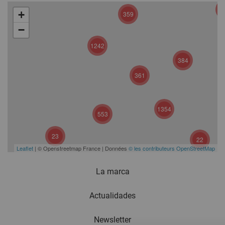
+
359
−
1242
384
361
1354
553
23
22
Leaflet
| © Openstreetmap France | Données
© les contributeurs OpenStreetMap
La marca
35
Actualidades
Newsletter