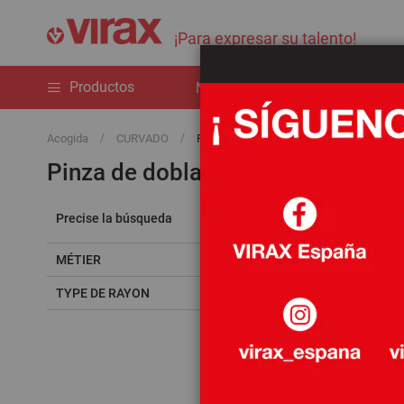
¡Para expresar su talento!
Productos
Novedades
La marca
Acogida
CURVADO
Pinza de doblar
Pinza de doblar
3
artículos
Precise la búsqueda
MÉTIER
TYPE DE RAYON