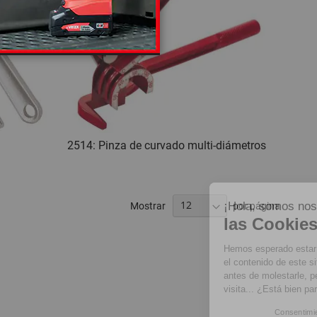
2514: Pinza de curvado multi-diámetros
¡Hola, somos nosotras...
Mostrar
por página
las Cookies!
Hemos esperado estar seguros de que
el contenido de este sitio le interesa
antes de molestarle, pero nos gustaría acompañarle durante su
visita... ¿Está bien para usted?
Consentimientos certificados por