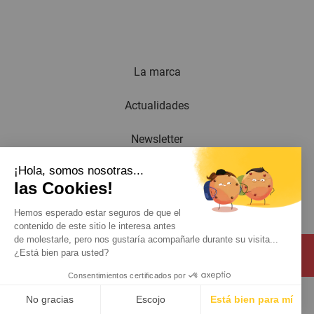
La marca
Actualidades
Newsletter
¡Hola, somos nosotras...
Catálogo
las Cookies!
Contacto
Hemos esperado estar seguros de que el
contenido de este sitio le interesa antes
de molestarle, pero nos gustaría acompañarle durante su visita...
¿Está bien para usted?
Consentimientos certificados por
© 2026 Virax . All rights reserved .
Menciones legales
No gracias
Escojo
Está bien para mí