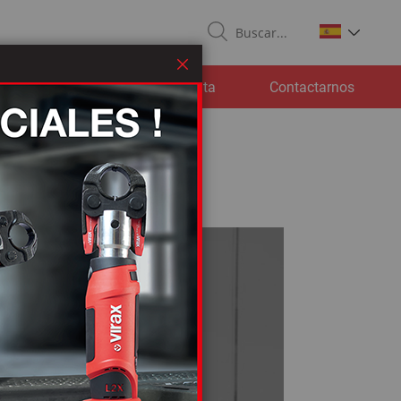
Search
Cerrar
cargas
Servicio posventa
Contactarnos
DAD