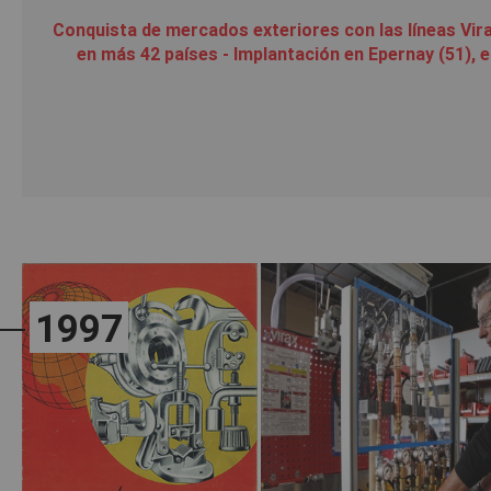
Conquista de mercados exteriores con las líneas Vira
en más 42 países - Implantación en Epernay (51), e
1997