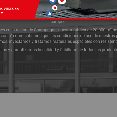
s 100 años, Virax se ha impuesto como marca de herramientas
miento de tubos, tanto para líquidos como para gases. Con más
000 en fabricación, Virax es actualmente líder en el mercado fra
europeo.
nes en la región de Champagne, nuestra fábrica de 20 000 m² se 
uctos. Y como sabemos que las condiciones de uso de nuestros 
os, inyectamos y tratamos materiales especiales con resistenc
los y garantizamos la calidad y fiabilidad de todos los product