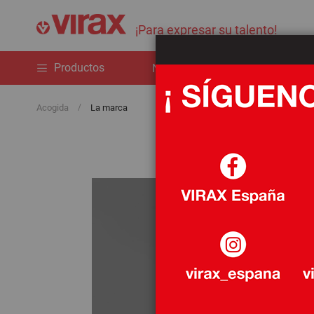
¡Para expresar su talento!
Productos
Novedades
La marca
Acogida
La marca
AL