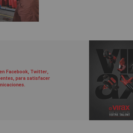
en Facebook, Twitter,
rentes, para satisfacer
unicaciones.