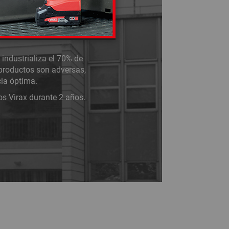
 para profesionales de
 de 2 500 referencias en
ncés y 4° en el mercado
industrializa el 70% de
productos son adversas,
ia óptima.
os Virax durante 2 años.