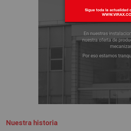
Muy pronto cumpliremo
instalaciones y manteni
catálogo, y más de 10 
En nuestras instalacio
nuestra oferta de prod
mecanizam
Por eso estamos tranqui
Nuestra historia