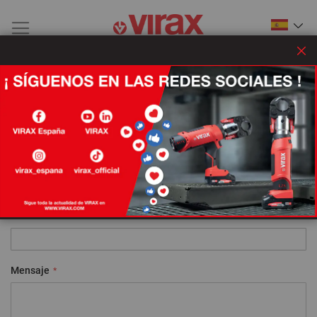
Cer
Escribir correo electrónico a un
amigo
Remitente
Nombre
Correo electrónico
Mensaje