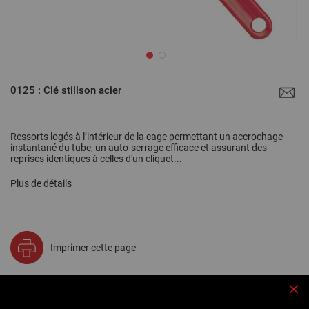
Passer
au
0125 : Clé stillson acier
début
de
la
Galerie
d’images
Ressorts logés à l’intérieur de la cage permettant un accrochage
instantané du tube, un auto-serrage efficace et assurant des
reprises identiques à celles d'un cliquet...
Plus de détails
Imprimer cette page
Fe