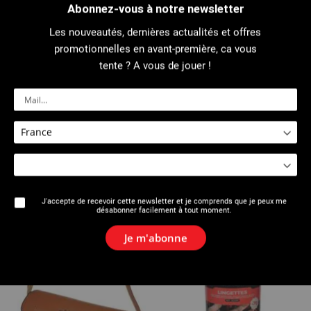
Description
Abonnez-vous à notre newsletter
Ressorts logés à l’intérieur de la cage permettant un accrochage
Les nouveautés, dernières actualités et offres
instantané du tube, un auto-serrage efficace et assurant des
reprises identiques à celles d'un cliquet.
promotionnelles en avant-première, ca vous
Manche et mâchoires en acier spécial traité.
tente ? A vous de jouer !
Références
Avis
Produits complémentaires
J'accepte de recevoir cette newsletter et je comprends que je peux me
désabonner facilement à tout moment.
Je m'abonne