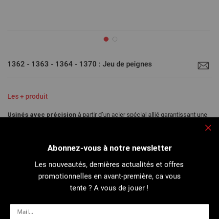
Passer
au
1362 - 1363 - 1364 - 1370 : Jeu de peignes
début
de
la
Galerie
d’images
Les + produit
Usinés avec précision
à partir d’un acier spécial allié garantissant une
haute tenue de coupe, une excellente résilience et une grande dureté.
Profil de coupe
comportant un détalonnage qui diminue le frottement.
Fe
Abonnez-vous à notre newsletter
Les nouveautés, dernières actualités et offres
Compatible avec filière manuelle à têtes interchangeables, Mini
promotionnelles en avant-première, ca vous
Phénix et Phénix III, selon leurs capacités...
tente ? A vous de jouer !
Plus de détails