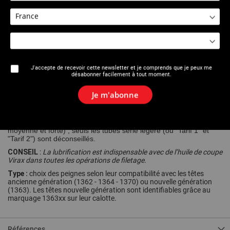
Imprimer cette page
J'accepte de recevoir cette newsletter et je comprends que je peux me
Description
désabonner facilement à tout moment.
Compatible avec filière manuelle à têtes interchangeables, Mini
Je m'abonne
Phénix et Phénix III, selon leurs capacités.
Les tubes doivent être conformes aux normes EN 10255 S et EN
10255 W (ancienne norme NFA 49115 et NFA 49145 série
moyenne et forte) ; seuls les tubes série légère (ou "Tarif 1" et
"Tarif 2") sont déconseillés.
CONSEIL
:
La lubrification est indispensable avec de l’huile de coupe
Virax dans toutes les opérations de filetage.
Type :
choix des peignes selon leur compatibilité avec les têtes
ancienne génération (1362 - 1364 - 1370) ou nouvelle génération
(1363). Les têtes nouvelle génération sont identifiables grâce au
marquage 1363xx sur leur calotte.
Références