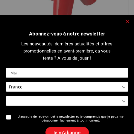
Fe
Passer
Abonnez-vous à notre newsletter
au
1611 : Servante à rouleaux
début
Les nouveautés, dernières actualités et offres
de
la
promotionnelles en avant-première, ca vous
Galerie
tente ? A vous de jouer !
d’images
Les pieds peuvent être réalisés avec du tube 3/4" (20/27)...
Plus de détails
Imprimer cette page
Manuel d'utilisation
J'accepte de recevoir cette newsletter et je comprends que je peux me
désabonner facilement à tout moment.
Description
Je m'abonne