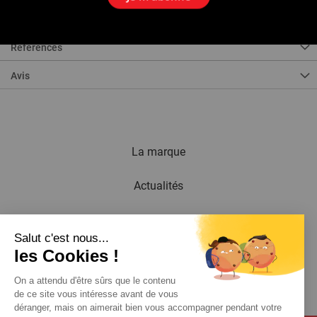
Les pieds peuvent être réalisés avec du tube 3/4" (20/27).
Références
Avis
La marque
Actualités
Newsletter
Salut c'est nous...
les Cookies !
Catalogue
On a attendu d'être sûrs que le contenu
Contact
de ce site vous intéresse avant de vous
déranger, mais on aimerait bien vous accompagner pendant votre