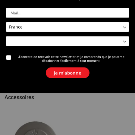
Épaisseur maxi : 2,5 mm.
Avance et retour rapide de la molette grâce à la glissière
télescopique crantée et équipée d’un bouton de débrayage.
Ebavureur rotatif amovible à lame interchangeable.
Molette associée à 4 rouleaux pour une coupe précise.
Molette de rechange intégrée dans le pommeau.
Pommeau Soft Touch® antidérapant.
Capuchon de couleur différente selon le matériau à couper.
J'accepte de recevoir cette newsletter et je comprends que je peux me
désabonner facilement à tout moment.
Références
Je m'abonne
Avis
Accessoires