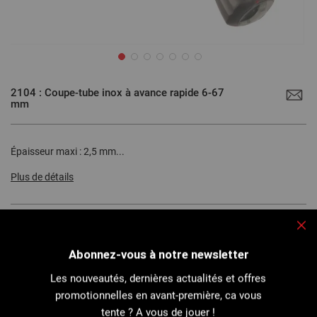
Passer
au
2104 : Coupe-tube inox à avance rapide 6-67
début
mm
de
la
Galerie
d’images
Épaisseur maxi : 2,5 mm...
Plus de détails
Fe
Imprimer cette page
Abonnez-vous à notre newsletter
Les nouveautés, dernières actualités et offres
promotionnelles en avant-première, ca vous
Description
tente ? A vous de jouer !