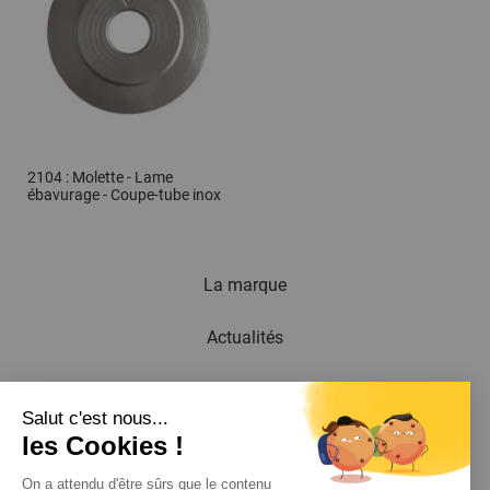
2104 : Molette - Lame
ébavurage - Coupe-tube inox
La marque
Actualités
Newsletter
Salut c'est nous...
les Cookies !
Catalogue
On a attendu d'être sûrs que le contenu