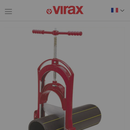
Passer
à
la
fin
de
la
galerie
d’images