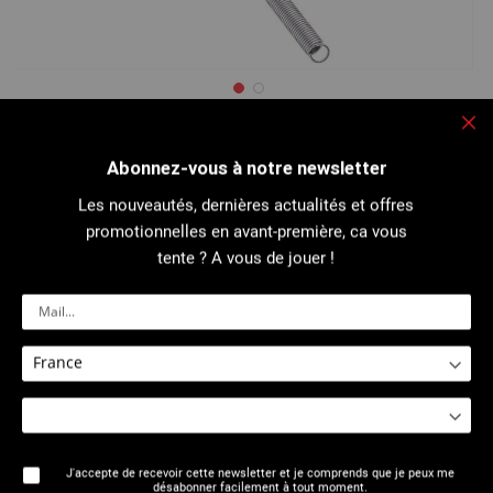
Passer
au
Fe
2510 : Ressort à cintrer intérieur - PER,
début
Multicouche
Abonnez-vous à notre newsletter
de
la
Galerie
Les nouveautés, dernières actualités et offres
d’images
promotionnelles en avant-première, ca vous
Ces ressorts se glissent à l'intérieur des tubes multicouches, PER et
permettent de cintrer ces tubes sans les plier ni les aplatir...
tente ? A vous de jouer !
Plus de détails
Imprimer cette page
J'accepte de recevoir cette newsletter et je comprends que je peux me
désabonner facilement à tout moment.