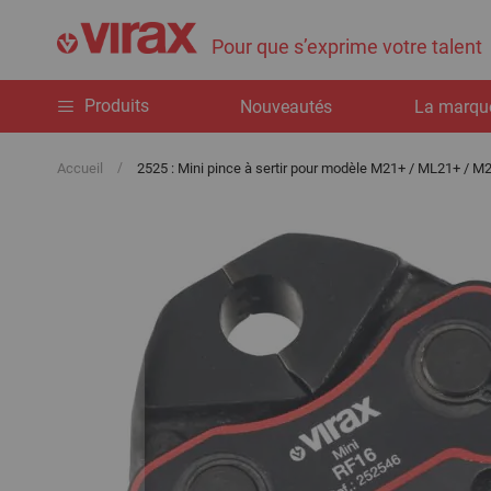
Pour que s’exprime votre talent
Produits
Nouveautés
La marqu
Accueil
2525 : Mini pince à sertir pour modèle M21+ / ML21+ / M
Passer
à
la
fin
de
la
galerie
d’images