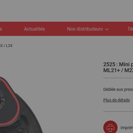
e
Actualités
Nos distributeurs
Té
2X / L2X
2525 : Mini 
ML21+ / M2X
Dédiée aux pres
Plus de détails
Imprim