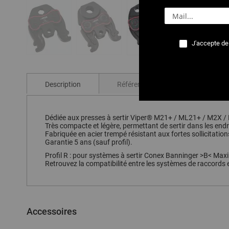
J'accepte de
Passer
au
début
Description
Références
Avis
de
la
Galerie
d’images
Dédiée aux presses à sertir Viper® M21+ / ML21+ / M2X /
Très compacte et légère, permettant de sertir dans les endro
Fabriquée en acier trempé résistant aux fortes sollicitations
Garantie 5 ans (sauf profil).
Profil R : pour systèmes à sertir Conex Banninger >B< Max
Retrouvez la compatibilité entre les systèmes de raccords e
Accessoires