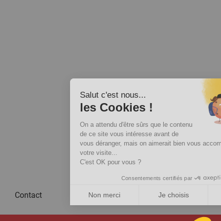
Salut c'est nous...
les Cookies !
On a attendu d'être sûrs que le contenu
de ce site vous intéresse avant de
vous déranger, mais on aimerait bien vous accompagner pendant
votre visite...
C'est OK pour vous ?
Consentements certifiés par
Contact
Non merci
Je choisis
OK pour moi
Axeptio consent
Plateforme de Gestion du Consentement : Personnalisez vos Option