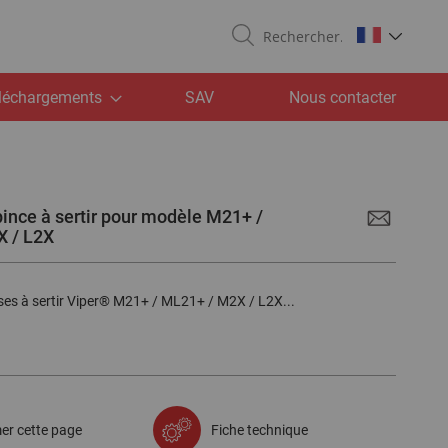
Recherche
léchargements
SAV
Nous contacter
pince à sertir pour modèle M21+ /
 / L2X
ses à sertir Viper® M21+ / ML21+ / M2X / L2X...
er cette page
Fiche technique