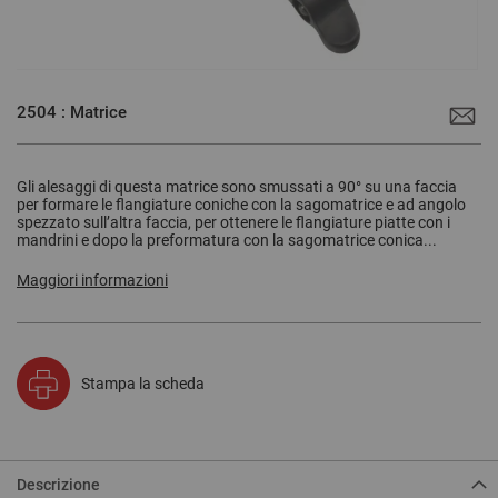
Vai
all'inizio
2504 : Matrice
della
galleria
di
immagini
Gli alesaggi di questa matrice sono smussati a 90° su una faccia
per formare le flangiature coniche con la sagomatrice e ad angolo
spezzato sull’altra faccia, per ottenere le flangiature piatte con i
mandrini e dopo la preformatura con la sagomatrice conica...
Maggiori informazioni
Stampa la scheda
Descrizione