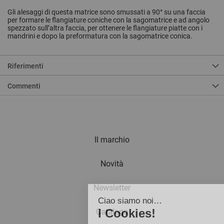
Gli alesaggi di questa matrice sono smussati a 90° su una faccia
per formare le flangiature coniche con la sagomatrice e ad angolo
spezzato sull’altra faccia, per ottenere le flangiature piatte con i
mandrini e dopo la preformatura con la sagomatrice conica.
Riferimenti
Commenti
Il marchio
Novità
Newsletter
Ciao siamo noi…
I Cookies!
Catalogo