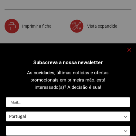
Imprimir a ficha
Vista expandida
Descrição
Fec
Subscreva a nossa newsletter
A concepção do mecanismo e da pinça garante:
- uma utilização em todas as posições,
As novidades, últimas notícias e ofertas
- uma extracção da cabeça após encaixe em todos os casos.
Pegas ergonómicas
em polipropileno, resistentes a solventes e
promocionais em primeira mão, está
lubrificantes.
interessado(a)? A decisão é sua!
Fornecida em estojo de plástico.
Referências
+ informações
Comentários
1