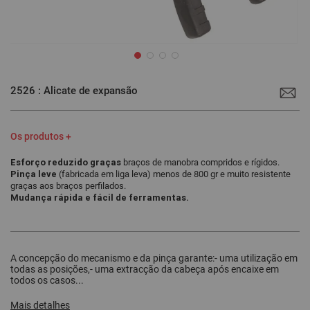
Saltar
para
2526 : Alicate de expansão
o
início
da
Galeria
de
Os produtos +
imagens
Esforço reduzido graças
braços de manobra compridos e rígidos.
Pinça leve
(fabricada em liga leva) menos de 800 gr e muito resistente
graças aos braços perfilados.
Mudança rápida e fácil de ferramentas.
A concepção do mecanismo e da pinça garante:- uma utilização em
todas as posições,- uma extracção da cabeça após encaixe em
todos os casos...
Mais detalhes