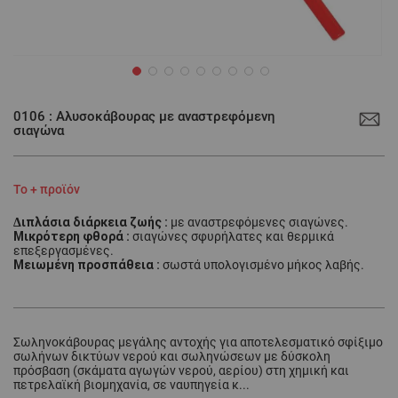
Μετάβαση
στην
0106 : Αλυσοκάβουρας με αναστρεφόμενη
αρχή
σιαγώνα
της
συλλογής
εικόνων
Το + προϊόν
Διπλάσια διάρκεια ζωής :
με αναστρεφόμενες σιαγώνες.
Μικρότερη φθορά :
σιαγώνες σφυρήλατες και θερμικά
επεξεργασμένες.
Μειωμένη προσπάθεια :
σωστά υπολογισμένο μήκος λαβής.
Σωληνοκάβουρας μεγάλης αντοχής για αποτελεσματικό σφίξιμο
σωλήνων δικτύων νερού και σωληνώσεων με δύσκολη
πρόσβαση (σκάματα αγωγών νερού, αερίου) στη χημική και
πετρελαϊκή βιομηχανία, σε ναυπηγεία κ...