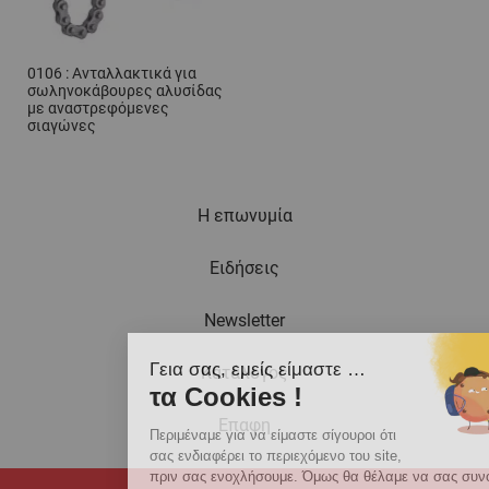
0106 : Ανταλλακτικά για
σωληνοκάβουρες αλυσίδας
με αναστρεφόμενες
σιαγώνες
Η επωνυμία
Ειδήσεις
Newsletter
Γεια σας, εμείς είμαστε …
Κατάλογος
τα Cookies !
Eπαφη
Περιμέναμε για να είμαστε σίγουροι ότι
σας ενδιαφέρει το περιεχόμενο του site,
πριν σας ενοχλήσουμε. Όμως θα θέλαμε να σας συνοδεύσουμε