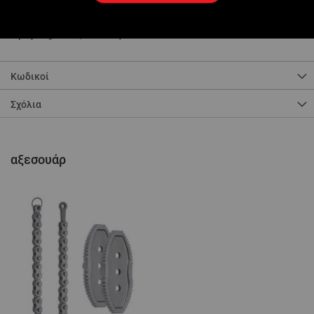
Αλυσίδα από χάλυβα θερμικά επεξεργασμένο υψηλής αντοχής.
Γρήγορο άνοιγμα, για εύκολη τοποθέτηση στη σωλήνα ακόμη και
σε στενά, δυσπρόσιτα σημεία.
6 μεγέθη, από 1,1/2" έως 12".
Κωδικοί
Σχόλια
αξεσουάρ