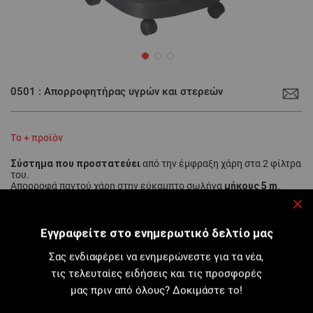
Μετάβαση
στην
0501 : Απορροφητήρας υγρών και στερεών
αρχή
της
συλλογής
εικόνων
Το + προϊόν
Σύστημα που προστατεύει
από την έμφραξη χάρη στα 2 φίλτρα
του.
μήκους 5 m
Απορροφά παντού χάρη στην εύκαμπτο σωλήνα
.
Χρησιμοποιείται μεμονωμένα ή με τις καροτιέρες Virax.
Κλε
Εγγραφείτε στο ενημερωτικό δελτίο μας
Σας ενδιαφέρει να ενημερώνεστε για τα νέα,
Για την απορρόφηση νερού, σκόνης, γύψου κ...
τις τελευταίες ειδήσεις και τις προσφορές
Περισσότερες λεπτομέρειες
μας πριν από όλους? Δοκιμάστε το!