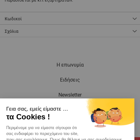
Παραδίδεται με κιτ εξαρτημάτων.
Κωδικοί
Σχόλια
Η επωνυμία
Ειδήσεις
Newsletter
Γεια σας, εμείς είμαστε …
Κατάλογος
τα Cookies !
Eπαφη
Περιμέναμε για να είμαστε σίγουροι ότι
σας ενδιαφέρει το περιεχόμενο του site,
πριν σας ενοχλήσουμε. Όμως θα θέλαμε να σας συνοδεύσουμε