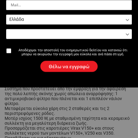
Εκτύπωση σελίδας
Οδηγίες χρήσης
Εγχειρίδιο Χρήστη
Αποδέχομαι την αποστολή του ενημερωτικού δελτίου και κατανοώ ότι
μπορώ να ακυρώσω την εγγραφή μου εύκολα και ανά πάσα στιγμή.
Περιγραφή
Θέλω να εγγραφώ
Για την απορρόφηση νερού, σκόνης, γύψου κ.λπ. κατά τη
διάρκεια εργασιών συντήρησης ή επισκευής (διαρροή νερού,
εγκατάσταση ειδών υγιεινής, τοιχοποιία κ.λπ.).
Σύστημα που προστατεύει από την έμφραξη για την αφαίρεση
της πολύ λεπτής σκόνης χωρίς απώλεια αναρρόφησης: 1
αντιμικροβιακό φίλτρο που πλένεται και 1 επιπλέον νάιλον
φίλτρο.
Μεταφέρεται εύκολα χάρη στις 2 σταθερές και τις 2
περιστρεφόμενες ρόδες.
Μοτέρ ισχύος 1500 W, με σταθμισμένη ταχύτητα και κεραμεικό
συλλέκτη για μεγαλύτερη διάρκεια ζωής.
Προσαρμόζεται στις καροτιέρες Virax V150+ και στους
συλλέκτες νερού των μοντέλων V150+, V250 και V350.