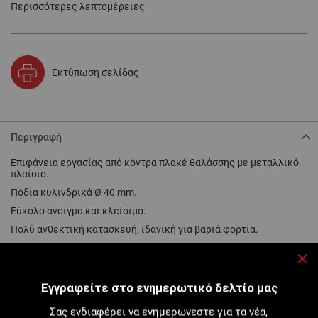
Περισσότερες λεπτομέρειες
Εκτύπωση σελίδας
Περιγραφή
Επιφάνεια εργασίας από κόντρα πλακέ θαλάσσης με μεταλλικό
πλαίσιο.
Πόδια κυλινδρικά Ø 40 mm.
Εύκολο άνοιγμα και κλείσιμο.
Πολύ ανθεκτική κατασκευή, ιδανική για βαριά φορτία.
Μέγιστο φορτίο: 300 kg.
Κλε
Για να διευκολύνεται η μετακίνηση, υπάρχει έκδοση με σετ
Εγγραφείτε στο ενημερωτικό δελτίο μας
ρόδες + λαβή. Οι βίδες περιλαμβάνονται, γρήγορη
συναρμολόγηση.
Σας ενδιαφέρει να ενημερώνεστε για τα νέα,