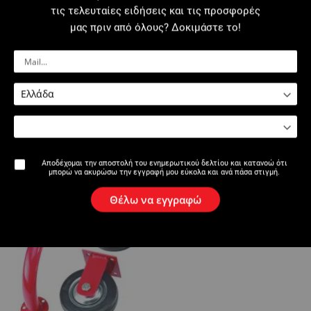
Το σετ ρόδες + λαβή (Kωδ. 200912) διατίθεται μεμονωμένα για
τις τελευταίες ειδήσεις και τις προσφορές
όσους διαθέτουν ήδη πάγκο.
μας πριν από όλους? Δοκιμάστε το!
Κωδικοί
Σχόλια
αξεσουάρ
Αποδέχομαι την αποστολή του ενημερωτικού δελτίου και κατανοώ ότι
μπορώ να ακυρώσω την εγγραφή μου εύκολα και ανά πάσα στιγμή.
Θέλω να εγγραφώ