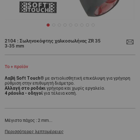
Μετάβαση
στην
2104 : Σωληνοκόφτης χαλκοσωλήνας ZR 35
αρχή
3-35 mm
της
συλλογής
εικόνων
Το + προϊόν
Λαβή Soft Touch®
με αντιολισθητική επικάλυψη για γρήγορη
ρύθμιση στην επιθυμητή διάμετρο.
Αλλαγή στο ροδάκι
γρήγορα και χωρίς εργαλείο.
4 ράουλα - οδηγοί
για τέλεια κοπή.
Μέγιστο πάχος : 2 mm...
Περισσότερες λεπτομέρειες