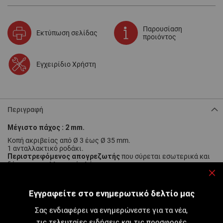
Παρουσίαση
Εκτύπωση σελίδας
προιόντος
Εγχειρίδιο Χρήστη
Περιγραφή
Μέγιστο πάχος : 2 mm.
Κοπή ακριβείας από Ø 3 έως Ø 35 mm.
1 ανταλλακτικό ροδάκι.
Περιστρεφόμενος απογρεζωτής
που σύρεται εσωτερικά και
δέχεται ανταλλακτικές λάμες.
ράουλα με λαιμό
Ιδανικός για κοπή στη βάση των κολλάρων:
.
Κλε
Διαφορετικό χρωματιστό καπάκι
ανάλογα με το υλικό κοπής.
Εγγραφείτε στο ενημερωτικό δελτίο μας
Σας ενδιαφέρει να ενημερώνεστε για τα νέα,
τις τελευταίες ειδήσεις και τις προσφορές